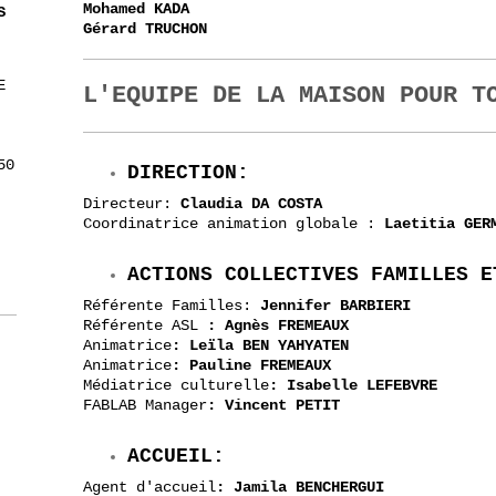
Mohamed KADA
S
Gérard TRUCHON
E
L'EQUIPE DE LA MAISON POUR T
50
DIRECTION:
Directeur:
Claudia DA COSTA
Coordinatrice animation globale :
Laetitia GER
ACTIONS COLLECTIVES FAMILLES E
Référente Familles:
Jennifer BARBIERI
Référente ASL
: Agnès FREMEAUX
Animatrice
: Leïla BEN YAHYATEN
Animatrice
: Pauline FREMEAUX
Médiatrice culturelle
: Isabelle LEFEBVRE
FABLAB Manager
: Vincent PETIT
ACCUEIL:
Agent d'accueil
: Jamila BENCHERGUI